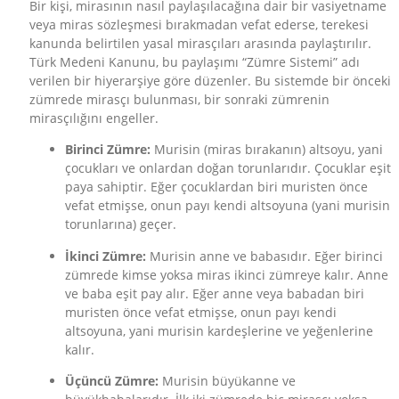
Bir kişi, mirasının nasıl paylaşılacağına dair bir vasiyetname
veya miras sözleşmesi bırakmadan vefat ederse, terekesi
kanunda belirtilen yasal mirasçıları arasında paylaştırılır.
Türk Medeni Kanunu, bu paylaşımı “Zümre Sistemi” adı
verilen bir hiyerarşiye göre düzenler. Bu sistemde bir önceki
zümrede mirasçı bulunması, bir sonraki zümrenin
mirasçılığını engeller.
Birinci Zümre:
Murisin (miras bırakanın) altsoyu, yani
çocukları ve onlardan doğan torunlarıdır. Çocuklar eşit
paya sahiptir. Eğer çocuklardan biri muristen önce
vefat etmişse, onun payı kendi altsoyuna (yani murisin
torunlarına) geçer.
İkinci Zümre:
Murisin anne ve babasıdır. Eğer birinci
zümrede kimse yoksa miras ikinci zümreye kalır. Anne
ve baba eşit pay alır. Eğer anne veya babadan biri
muristen önce vefat etmişse, onun payı kendi
altsoyuna, yani murisin kardeşlerine ve yeğenlerine
kalır.
Üçüncü Zümre:
Murisin büyükanne ve