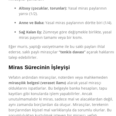
Altsoy (çocuklar, torunlar):
Yasal miras paylarının
yarısı (1/2).
Anne ve Baba:
Yasal miras paylarının dörtte biri (1/4).
Sağ Kalan Eş:
Zümreye göre değişmekle birlikte, yasal
miras payının tamamı veya bir kısmı.
Eğer muris, yaptığı vasiyetname ile bu saklı payları ihlal
ederse, saklı paylı mirasçılar
“tenkis davası”
açarak haklarını
talep edebilirler.
Miras Sürecinin İşleyişi
Vefatın ardından mirasçılar, noterden veya mahkemeden
mirasçılık belgesi (veraset ilamı)
alarak yasal mirasçı
olduklarını ispatlarlar. Bu belgeyle banka hesapları, tapu
kayıtları gibi konularda işlem yapabilirler. Ancak
unutulmamalıdır ki miras, sadece mal ve alacaklardan değil,
aynı zamanda borçlardan da oluşur. Mirasçılar, terekenin
borçlarından kişisel mal varlıklarıyla da sorumlu olurlar. Bu
sorumluluktan kurtulmak isteyen bir mirasçı, vefatı