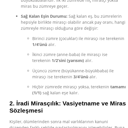
büyükbabalarıdır. İlk iki zümrede hiç mirasçı yoksa
miras bu zümreye geçer.
Sağ Kalan Eşin Durumu:
Sağ kalan eş, bu zümrelerin
hepsiyle birlikte mirasçı olabilir ancak pay oranı, hangi
zümreyle mirasçı olduğuna göre değişir:
Birinci zümre (çocuklar) ile mirasçı ise terekenin
1/4’ünü
alır.
İkinci zümre (anne-baba) ile mirasçı ise
terekenin
1/2’sini (yarısını)
alır.
Üçüncü zümre (büyükanne-büyükbaba) ile
mirasçı ise terekenin
3/4’ünü
alır.
Hiçbir zümrede mirasçı yoksa, terekenin
tamamı
(1/1)
sağ kalan eşe kalır.
2. İradi Mirasçılık: Vasiyetname ve Miras
Sözleşmesi
Kişiler, ölümlerinden sonra mal varlıklarının kanuni
düzenden farklı şekilde paylaştırılmasını isteyebilirler. Buna